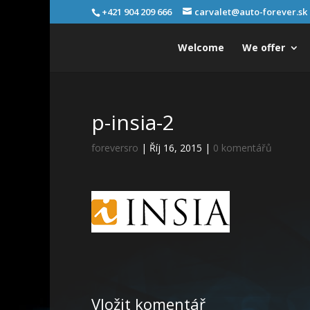
+421 904 209 666
carvalet@auto-forever.sk
Welcome
We offer
p-insia-2
foreversro
|
Říj 16, 2015
|
0 komentářů
Vložit komentář