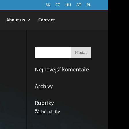
SK
CZ
HU
AT
PL
About us
Contact
Nejnovější komentáře
Archivy
Rubriky
Žádné rubriky