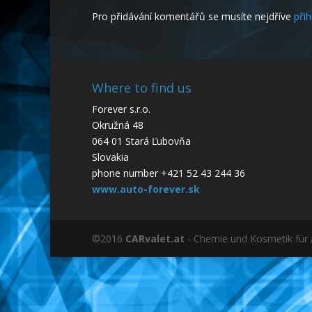
Pro přidávání komentářů se musíte nejdříve
přih
Where to find us
Forever s.r.o.
Okružná 48
064 01 Stará Ľubovňa
Slovakia
phone number +421 52 43 244 36
www.auto-forever.sk
©2016
CARvalet.at
- Chemie und Kosmetik für